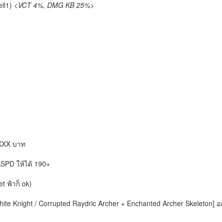
ell1)
<VCT 4%, DMG KB 25%>
,XXX บาท
ASPD ให้ได้ 190+
t ฟ้าก็ ok)
White Knight / Corrupted Raydric Archer + Enchanted Archer Skeleton]