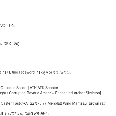
, VCT 1.0s
(กด DEX 120)
[1] / Biting Rideword [1]
<ดูด SP4% HP4%>
 / Ominous Solider] ATK ATK Shooter
ght / Corrupted Raydric Archer + Enchanted Archer Skeleton]
 Caster Fast
<VCT 22%>
/ +7 Menblatt Wing Manteau [Brown rat]
ell1)
<VCT 4%, DMG KB 25%>