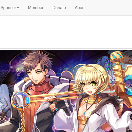
Sponsor
Member
Donate
About