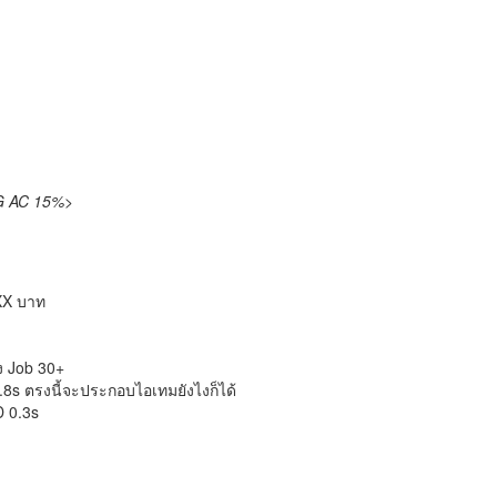
G AC 15%>
XX บาท
ง Job 30+
.8s ตรงนี้จะประกอบไอเทมยังไงก็ได้
D 0.3s