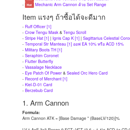
-
Mechanic Arm Cannon ด้วย Set Range
Hot
Item แรงๆ ถ้าซื้อได้จะดีมาก
-
Ruff Officer [1]
-
Crow Tengu Mask
&
Tengu Scroll
-
Stripe Hat [1]
|
Ignis Cap K [1]
|
Sagittarius Celestial Coro
-
Temporal Str Manteau [1] ออฟ EA 10% หรือ ACD 15%
-
Military Boots TH [1]
-
Seraphim Coronet
-
Flutter Butterfly
-
Vassalage Necklace
-
Eye Patch Of Power
&
Sealed Orc Hero Card
-
Record of Merchant [1]
-
Kiel-D-01 Card
-
Berzebub Card
1. Arm Cannon
Formula:
Arm Cannon ATK = [Base Damage * (BaseLV/120)]%
LV.1 AoE 3x3 Range 9 FCT+VCT (0.6 + 1.4)s ACD 1s CD 0