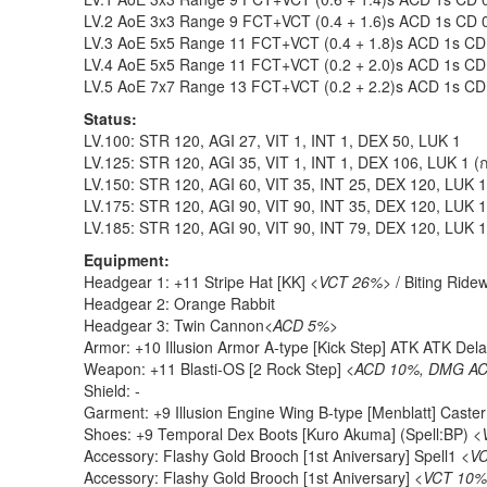
LV.2 AoE 3x3 Range 9 FCT+VCT (0.4 + 1.6)s ACD 1s CD 0.
LV.3 AoE 5x5 Range 11 FCT+VCT (0.4 + 1.8)s ACD 1s CD 0
LV.4 AoE 5x5 Range 11 FCT+VCT (0.2 + 2.0)s ACD 1s CD 0
LV.5 AoE 7x7 Range 13 FCT+VCT (0.2 + 2.2)s ACD 1s CD 0
Status:
LV.100: STR 120, AGI 27, VIT 1, INT 1, DEX 50, LUK 1
LV.125: STR 120, AGI 35, VIT 1, INT 1, DEX 106, LUK 1 
LV.150: STR 120, AGI 60, VIT 35, INT 25, DEX 120, LUK 1
LV.175: STR 120, AGI 90, VIT 90, INT 35, DEX 120, LUK 1
LV.185: STR 120, AGI 90, VIT 90, INT 79, DEX 120, LUK 1
Equipment:
Headgear 1: +11 Stripe Hat [KK]
<VCT 26%>
/ Biting Ride
Headgear 2: Orange Rabbit
Headgear 3: Twin Cannon
<ACD 5%>
Armor: +10 Illusion Armor A-type [Kick Step] ATK ATK Del
Weapon: +11 Blasti-OS [2 Rock Step]
<ACD 10%, DMG A
Shield: -
Garment: +9 Illusion Engine Wing B-type [Menblatt] Caste
Shoes: +9 Temporal Dex Boots [Kuro Akuma] (Spell:BP)
<
Accessory: Flashy Gold Brooch [1st Aniversary] Spell1
<VC
Accessory: Flashy Gold Brooch [1st Aniversary]
<VCT 10%