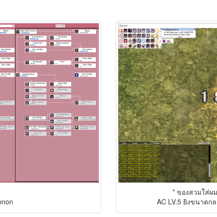
* ของสวมใส่ผม
annon
AC LV.5 ยิงขนาดกลา