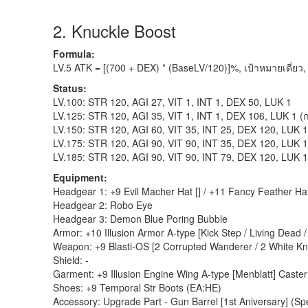
2. Knuckle Boost
Formula:
LV.5 ATK = [(700 + DEX) * (BaseLV/120)]%, เป้าหมายเดี่ยว
Status:
LV.100: STR 120, AGI 27, VIT 1, INT 1, DEX 50, LUK 1
LV.125: STR 120, AGI 35, VIT 1, INT 1, DEX 106, LUK 1 
LV.150: STR 120, AGI 60, VIT 35, INT 25, DEX 120, LUK 1
LV.175: STR 120, AGI 90, VIT 90, INT 35, DEX 120, LUK 1
LV.185: STR 120, AGI 90, VIT 90, INT 79, DEX 120, LUK 1
Equipment:
Headgear 1: +9 Evil Macher Hat [] / +11 Fancy Feather Hat 
Headgear 2: Robo Eye
Headgear 3: Demon Blue Poring Bubble
Armor: +10 Illusion Armor A-type [Kick Step / Living Dead
Weapon: +9 Blasti-OS [2 Corrupted Wanderer / 2 White Kni
Shield: -
Garment: +9 Illusion Engine Wing A-type [Menblatt] Caster
Shoes: +9 Temporal Str Boots (EA:HE)
Accessory: Upgrade Part - Gun Barrel [1st Aniversary] (Sp